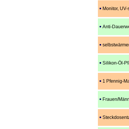
Monitor, UV-
Anti-Dauerwe
selbstwärme
Silikon-Öl-P
1 Pfennig-M
Frauen/Männe
Steckdosenta