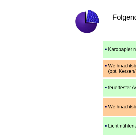
Folgend
Karopapier 
Weihnachtsb
(opt. Kerzen
feuerfester
Weihnachtsb
Lichtmühlena