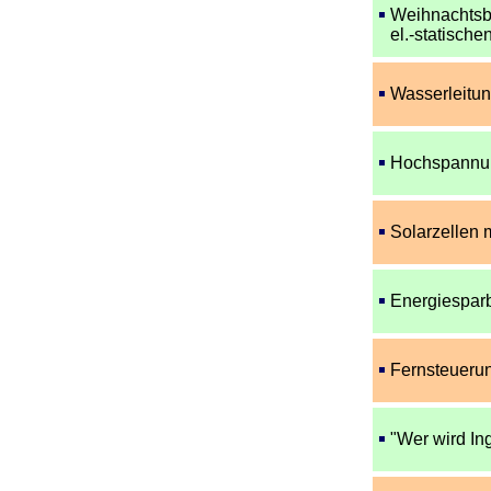
Weihnachtsb
el.-statisch
Wasserleitun
Hochspannun
Solarzellen 
Energiespa
Fernsteuerun
"Wer wird In