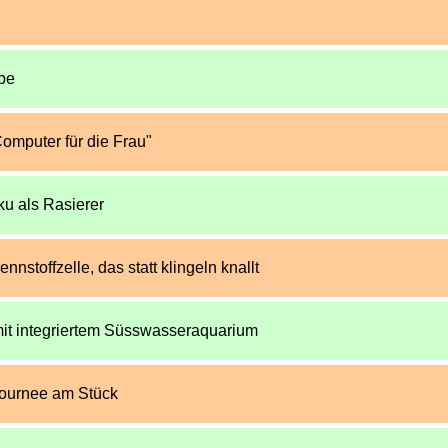
pe
Computer für die Frau"
ku als Rasierer
nnstoffzelle, das statt klingeln knallt
it integriertem Süsswasseraquarium
ournee am Stück