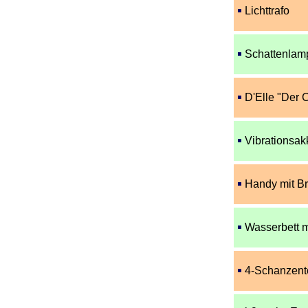
Lichttrafo
Schattenlam
D'Elle "Der 
Vibrationsak
Handy mit Bre
Wasserbett m
4-Schanzent