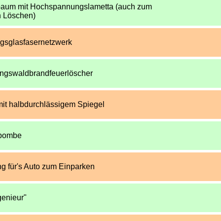
aum mit Hochspannungslametta (auch zum
en Löschen)
gsglasfasernetzwerk
gswaldbrandfeuerlöscher
mit halbdurchlässigem Spiegel
rbombe
g für's Auto zum Einparken
genieur"