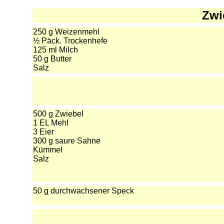
Zwi
250 g Weizenmehl
½ Päck. Trockenhefe
125 ml Milch
50 g Butter
Salz
500 g Zwiebel
1 EL Mehl
3 Eier
300 g saure Sahne
Kümmel
Salz
50 g durchwachsener Speck