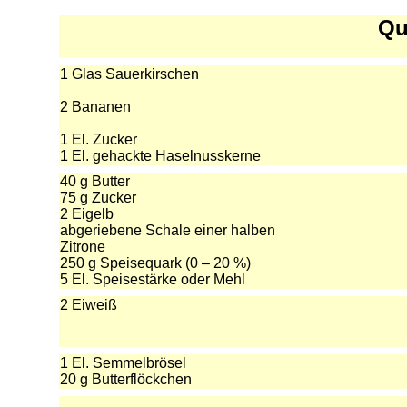
Qu
1 Glas Sauerkirschen
2 Bananen
1 El. Zucker
1 El. gehackte Haselnusskerne
40 g Butter
75 g Zucker
2 Eigelb
abgeriebene Schale einer halben
Zitrone
250 g Speisequark (0 – 20 %)
5 El. Speisestärke oder Mehl
2 Eiweiß
1 El. Semmelbrösel
20 g Butterflöckchen