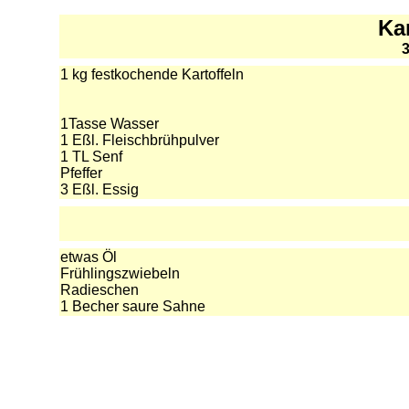
Kar
3
1 kg festkochende Kartoffeln
1Tasse Wasser
1 Eßl. Fleischbrühpulver
1 TL Senf
Pfeffer
3 Eßl. Essig
etwas Öl
Frühlingszwiebeln
Radieschen
1 Becher saure Sahne