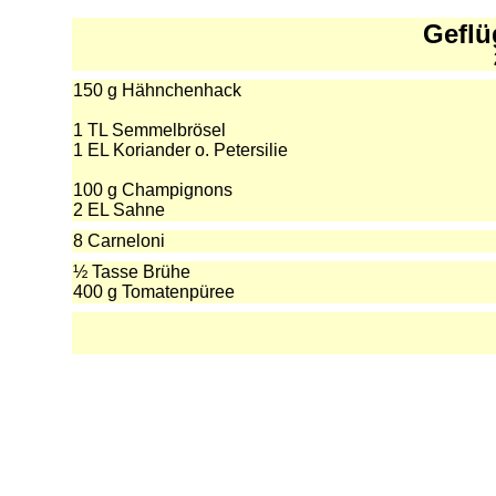
Geflü
150 g Hähnchenhack
1 TL Semmelbrösel
1 EL Koriander o. Petersilie
100 g Champignons
2 EL Sahne
8 Carneloni
½ Tasse Brühe
400 g Tomatenpüree